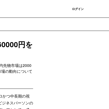
登録
ログイン
000円を
均先物市場は2000
市場の動向について
クロかつ中長期の視
ビジネスパーソンの