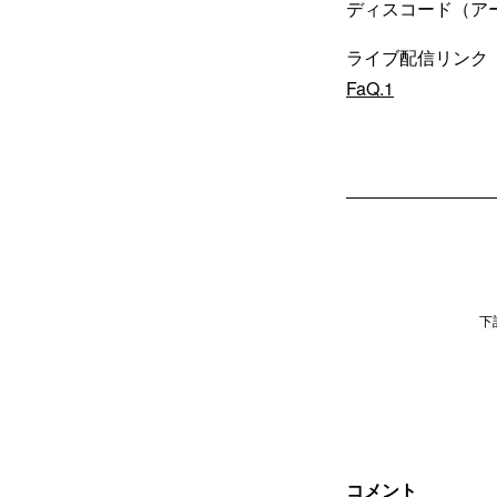
ディスコード（
ライブ配信リン
FaQ.1
下
コメント