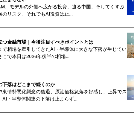
FAM、モデルの外側へ広がる投資、迫る中国、そしてくすぶ
のリスク。それでもAI投資は止...
立つ金融市場｜今後注目すべきポイントとは
まで相場を牽引してきたAI・半導体に大きな下落が生じてい
こで本日は2026年後半の相場...
の下落はどこまで続くのか
中東情勢悪化懸念の後退、原油価格急落を好感し、上昇でス
AI・半導体関連の下落は止まらず...
費税減税、家計は助かるのか