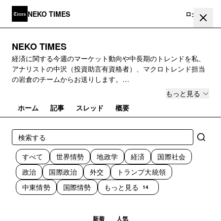
NEKO TIMES
登録
ログイン
NEKO TIMES
経済に関する今週のマーケット動向や中長期のトレンドを私、
アナリストの中沢（投資助言有資格者）、マクロトレンド担当
の岩倉のチームからお送りします。
まずはお気軽に無料版にご登録ください。有料版は月額2,000円
もっと見る
です。
ホーム
記事
スレッド
概要
すべて
世界情勢
地政学
経済
国際社会
政治
国際政治
外交
トランプ大統領
中東情勢
国際情勢
もっと見る
14
新着
人気