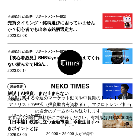
固定された記事
サポートメンバー限定
売買タイミング・銘柄選びに困っていません
か？初心者でも出来る銘柄選定方...
2023.02.08
固定された記事
サポートメンバー限定
【初心者必見】SNSやyoutubeでは教えてくれ
ない積み立てNISA...
2023.06.14
NEKO TIMES
読者限定
解説｜AI投資、まだ止まらない
経済に関する今週のマーケット動向や中長期のトレンドを私、
2026.08.08
アナリストの中沢（投資助言有資格者）、マクロトレンド担当
の岩倉のチームからお送りします。
サポートメンバー限定
まずはお気軽に無料版にご登録ください。有料版は月額2,000円
【日本編】岐路に立つ金融市場｜今後注目すべ
です。
きポイントとは
20,000 ~ 25,000 人が登録中
2026.08.05