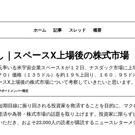
ホーム
記事
スレッド
概要
し｜スペースX上場後の株式市場
氏率いる米宇宙企業スペースＸが１２日、ナスダック市場に上
ＰＯ）価格（１３５ドル）を約１９％上回り、１６０．９５ド
ースX上場後の株式市場について考察していきたいと思います
サポートメンバー限定
Sは、短期目線に振り回される投資家を救済することを目的に、マ
経済や為替・株式市場の話題を取り上げます。投資家に限らず
ただき、およそ23,000人の読者が購読するニュースレター
。