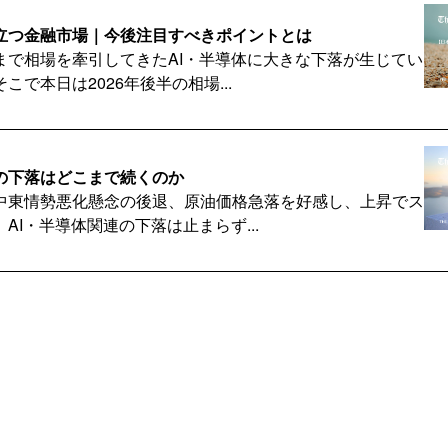
立つ金融市場｜今後注目すべきポイントとは
まで相場を牽引してきたAI・半導体に大きな下落が生じてい
こで本日は2026年後半の相場...
の下落はどこまで続くのか
中東情勢悪化懸念の後退、原油価格急落を好感し、上昇でス
AI・半導体関連の下落は止まらず...
費税減税、家計は助かるのか
税が決定した裏で、値上げは止まらず、賃上げも追いつかな
ライベートブランドの広がりを、日...