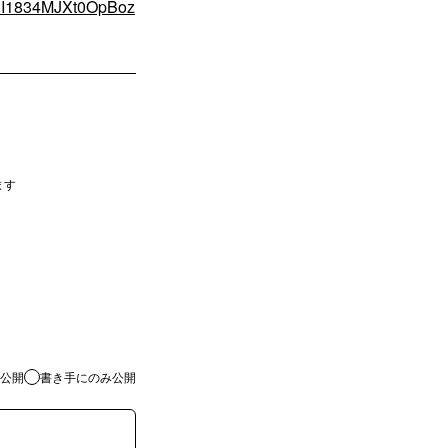
UEI1834MJXt0OpBoz
ます
公開
書き手にのみ公開