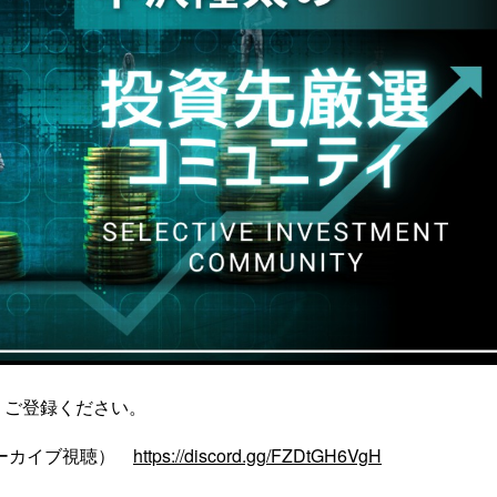
りご登録ください。
アーカイブ視聴）
https://discord.gg/FZDtGH6VgH