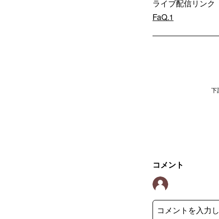
ライブ配信リン
FaQ.1
下
コメント