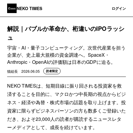
NEKO TIMES
登録
ログイン
解説｜バブルか革命か、桁違いのIPOラッシ
ュ
宇宙・AI・量子コンピューティング。次世代産業を担う
企業が、史上最大規模の資金調達へ。SpaceX・
Anthropic・OpenAIの評価額は日本のGDPに迫る。
猫組長
2026.06.05
読者限定
NEKO TIMESは、短期目線に振り回される投資家を救
済することを目的に、マクロかつ中長期の視点からビジ
ネス・経済や為替・株式市場の話題を取り上げます。投
資家に限らずビジネスパーソンの方も数多くご登録いた
だき、およそ23,000人の読者が購読するニュースレタ
ーメディアとして、成長を続けています。