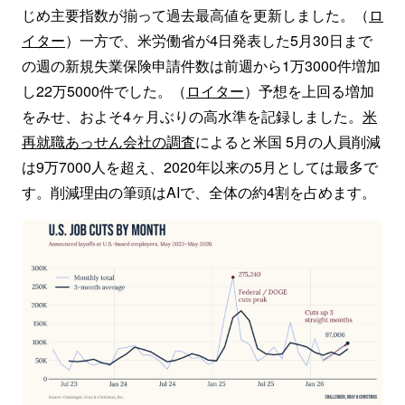
じめ主要指数が揃って過去最高値を更新しました。（
ロ
イター
）一方で、米労働省が4日発表した5月30日まで
の週の新規失業保険申請件数は前週から1万3000件増加
し22万5000件でした。（
ロイター
）予​想を上回る増加
をみせ、およそ4ヶ月ぶりの高水準を記録しました。
米
再就職あっせん会社の調査
によると米国 5月の人員削減
は9万7000人を超え、2020年以来の5月としては最多で
す。削減理由の筆頭はAIで、全体の約4割を占めます。