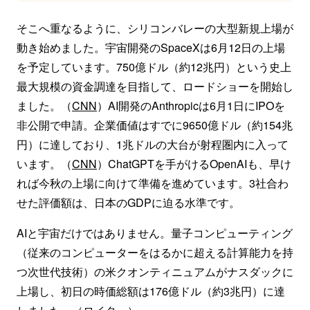
そこへ重なるように、シリコンバレーの大型新規上場が
動き始めました。宇宙開発のSpaceXは6月12日の上場
を予定しています。750億ドル（約12兆円）という史上
最大規模の資金調達を目指して、ロードショーを開始し
ました。（
CNN
）AI開発のAnthropicは6月1日にIPOを
非公開で申請。企業価値はすでに9650億ドル（約154兆
円）に達しており、1兆ドルの大台が射程圏内に入って
います。（
CNN
）ChatGPTを手がけるOpenAIも、早け
れば今秋の上場に向けて準備を進めています。3社合わ
せた評価額は、日本のGDPに迫る水準です。
AIと宇宙だけではありません。量子コンピューティング
（従来のコンピューターをはるかに超える計算能力を持
つ次世代技術）の米クオンティニュアムがナスダックに
上場し、初日の時価総額は176億ドル（約3兆円）に達