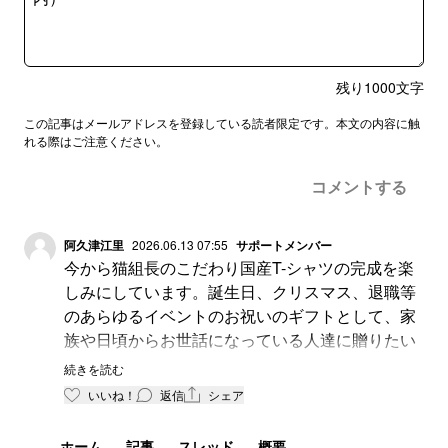
残り
1000
文字
この記事はメールアドレスを登録している読者限定です。本文の内容に触
れる際はご注意ください。
コメントする
阿久津江里
2026.06.13 07:55
サポートメンバー
今から猫組長のこだわり国産T-シャツの完成を楽
しみにしています。誕生日、クリスマス、退職等
のあらゆるイベントのお祝いのギフトとして、家
族や日頃からお世話になっている人達に贈りたい
です。
続きを読む
いいね！
返信
シェア
ホーム
記事
スレッド
概要