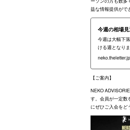
ーソンの方も数多く
益な情報提供がで
今週の相場見通
今週は大幅下落
ける週となりま
neko.theletter.j
【ご案内】
NEKO ADVI
す。会員が一定数
にぜひご入会をど