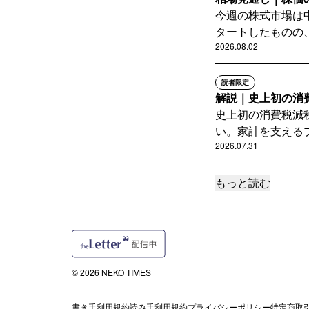
今週の株式市場は
タートしたものの、
2026.08.02
読者限定
解説｜史上初の消
史上初の消費税減
い。家計を支えるプ
2026.07.31
もっと読む
サポートメンバー限定
岐路に立つ金融市
米国市場ではこれ
る真っ最中です。そ
2026.07.30
© 2026 NEKO TIMES
サポートメンバー限定
相場見通し｜AIの
書き手利用規約
読み手利用規約
プライバシーポリシー
特定商取