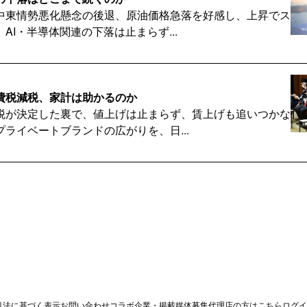
中東情勢悪化懸念の後退、原油価格急落を好感し、上昇でス
AI・半導体関連の下落は止まらず...
費税減税、家計は助かるのか
税が決定した裏で、値上げは止まらず、賃上げも追いつかな
ライベートブランドの広がりを、日...
場｜今後注目すべきポイントとは
まで相場を牽引してきたAI・半導体に大きな下落が生じてい
こで本日は2026年後半の相場...
巨額投資側VS受益者側の決算に
引法に基づく表示
お問い合わせ
コラボ企業・掲載媒体募集
代理店の方はこちら
ログイ