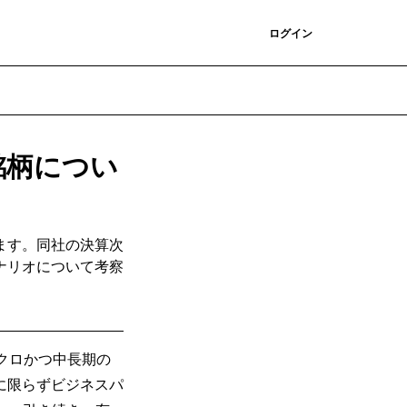
登録
ログイン
銘柄につい
ます。同社の決算次
ナリオについて考察
マクロかつ中長期の
に限らずビジネスパ